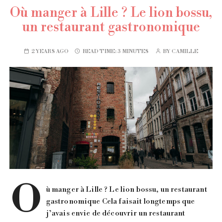
Où manger à Lille ? Le lion bossu,
un restaurant gastronomique
2 YEARS AGO
READ TIME:
3 MINUTES
BY
CAMILLE
O
ù manger à Lille ? Le lion bossu, un restaurant
gastronomique Cela faisait longtemps que
j’avais envie de découvrir un restaurant