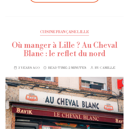
CUISINE FRANÇAISE LILLE
Où manger à Lille ? Au Cheval
Blanc : le reflet du nord
3 YEARS AGO
READ TIME:
2 MINUTES
BY
CAMILLE