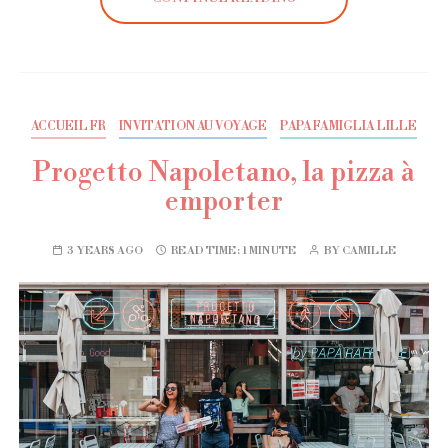
ACCUEIL FR
INVITATION AU VOYAGE
PAPA FAMIGLIA LILLE
Progetto Napoletano, la pizza à
emporter
3 YEARS AGO
READ TIME:
1 MINUTE
BY
CAMILLE