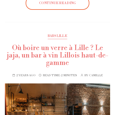
CONTINUE READING
BARS LILLE
Où boire un verre à Lille ? Le
jaja, un bar à vin Lillois haut-de-
gamme
2 YEARS AGO
READ TIME:
2 MINUTES
BY
CAMILLE