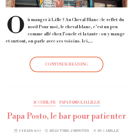
O
ù manger à Lille ? Au Cheval Blanc : le reflet du
nord Pour moi, le cheval blanc, c’est un peu
comme allé chez l’oncle et la tante : on y mange
et surtout, on parle avec ses voisins. Ici,…
CONTINUE READING
ACCUEIL FR
PAPA FAMIGLIA LILLE
Papa Posto, le bar pour patienter
3 YEARS AGO
READ TIME:
2 MINUTES
BY
CAMILLE