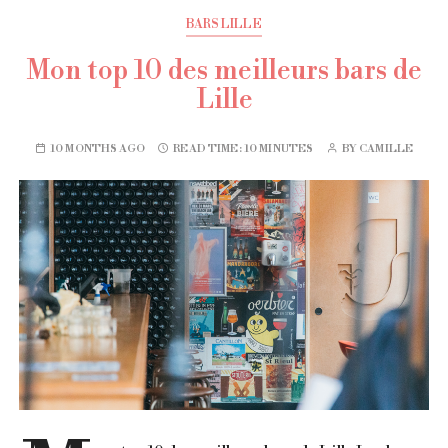
BARS LILLE
Mon top 10 des meilleurs bars de
Lille
10 MONTHS AGO
READ TIME:
10 MINUTES
BY
CAMILLE