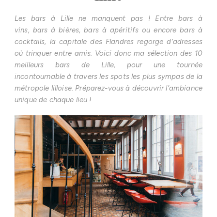
Les bars à Lille ne manquent pas ! Entre bars à
vins, bars à bières, bars à apéritifs ou encore bars à
cocktails, la capitale des Flandres regorge d’adresses
où trinquer entre amis. Voici donc ma sélection des 10
meilleurs bars de Lille, pour une tournée
incontournable à travers les spots les plus sympas de la
métropole lilloise. Préparez-vous à découvrir l’ambiance
unique de chaque lieu !