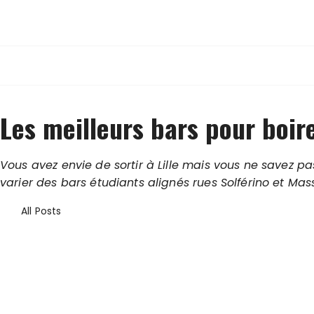
S
k
À pas de Dino
i
p
t
o
c
Les meilleurs bars pour boire
o
n
Vous avez envie de sortir à Lille mais vous ne savez pas
t
varier des bars étudiants alignés rues Solférino et Mas
e
n
All Posts
t
Mon top 10 des meilleurs b
Mon top 10 des meilleurs bars de Lille Les bars à Lille ne manquen
Read More
Où boire un verre à Lille ? Le jaja, un