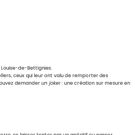
e Louise-de-Bettignies.
sellers, ceux qui leur ont valu de remporter des
s pouvez demander
un joker
: une création sur mesure en
erre, se laisser tenter par un apéritif ou passer