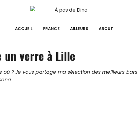
ACCUEIL
FRANCE
AILLEURS
ABOUT
 un verre à Lille
 où ? Je vous partage ma sélection des meilleurs bars Li
sena.
ars de Lille
t pas ! Entre bars à vins, bars à bières, bars...
 bar à vin Lillois haut-de-gamme