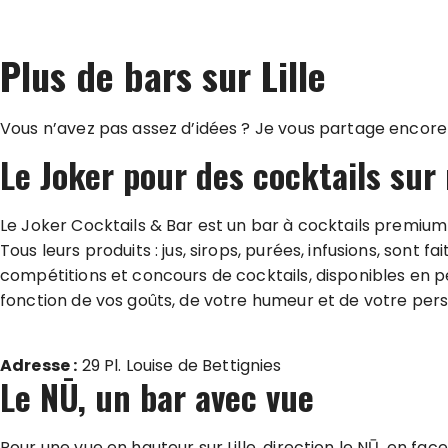
Où boire un verre à Lille ?Le jaja, un bar à vin Lillois haut-de
Read Mor
Plus de bars sur Lille
Vous n’avez pas assez d’idées ? Je vous partage encore p
Le Joker pour des cocktails sur
Le Joker Cocktails & Bar est un bar à cocktails premium b
Tous leurs produits : jus, sirops, purées, infusions, sont
compétitions et concours de cocktails, disponibles en 
fonction de vos goûts, de votre humeur et de votre per
Adresse :
29 Pl. Louise de Bettignies
Le NŪ, un bar avec vue
Pour une vue en hauteur sur Lille, direction le NŪ, en fac