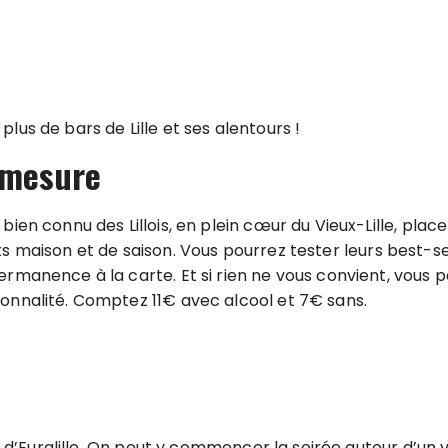
-gamme Le Jaja est une adresse incontournable pour les...
e
lus de bars de Lille et ses alentours !
 mesure
ien connu des Lillois, en plein cœur du Vieux-Lille, plac
 faits maison et de saison. Vous pourrez tester leurs best-
permanence à la carte. Et si rien ne vous convient, vou
sonnalité. Comptez 11€ avec alcool et 7€ sans.
e d’Euralille. On peut y commencer la soirée autour d’un v