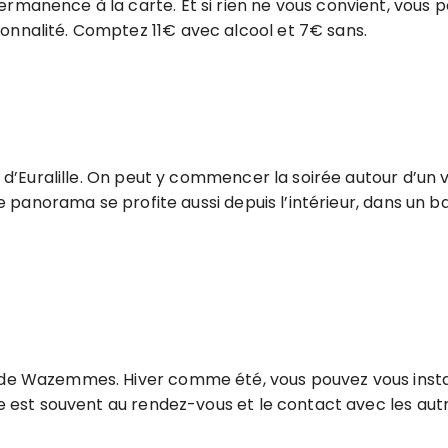
permanence à la carte. Et si rien ne vous convient, vou
sonnalité. Comptez 11€ avec alcool et 7€ sans.
e d’Euralille. On peut y commencer la soirée autour d’un v
 le panorama se profite aussi depuis l’intérieur, dans un 
 de Wazemmes. Hiver comme été, vous pouvez vous installe
nce est souvent au rendez-vous et le contact avec les aut