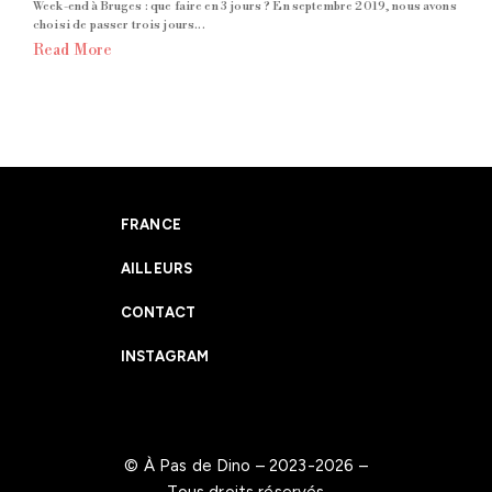
Week-end à Bruges : que faire en 3 jours ? En septembre 2019, nous avons
choisi de passer trois jours...
Read More
FRANCE
AILLEURS
CONTACT
INSTAGRAM
© À Pas de Dino – 2023-2026 –