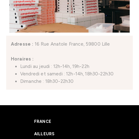
Adresse :
16 Rue Anatole France, 59800 Lille
Horaires :
Lundi au jeudi : 12h-14h, 19h-22h
Vendredi et samedi : 12h-14h, 18h30-22h30
Dimanche : 18h30-22h30
FRANCE
AILLEURS