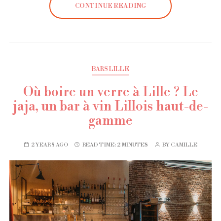
CONTINUE READING
BARS LILLE
Où boire un verre à Lille ? Le
jaja, un bar à vin Lillois haut-de-
gamme
2 YEARS AGO
READ TIME:
2 MINUTES
BY
CAMILLE