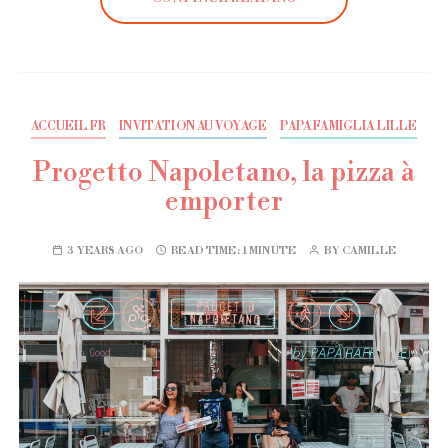
ACCUEIL FR
INVITATION AU VOYAGE
PAPA FAMIGLIA LILLE
Progetto Napoletano, la pizza à
emporter
3 YEARS AGO
READ TIME:
1 MINUTE
BY
CAMILLE