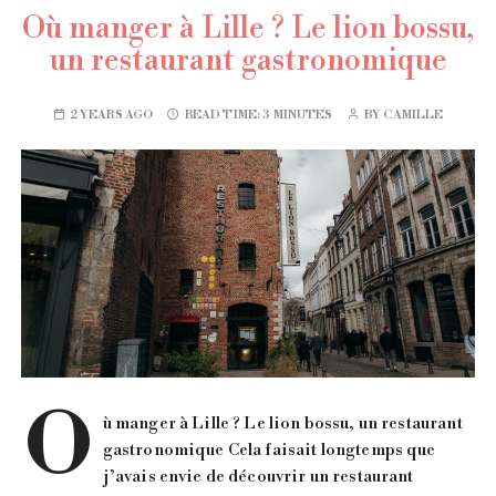
Où manger à Lille ? Le lion bossu,
un restaurant gastronomique
2 YEARS AGO
READ TIME:
3 MINUTES
BY
CAMILLE
O
ù manger à Lille ? Le lion bossu, un restaurant
gastronomique Cela faisait longtemps que
j’avais envie de découvrir un restaurant