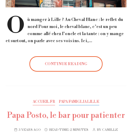
O
ù manger à Lille ? Au Cheval Blanc : le reflet du
nord Pour moi, le cheval blanc, c’est un peu
comme allé chez l’oncle et la tante : on y mange
et surtout, on parle avec ses voisins. Ici,…
CONTINUE READING
ACCUEIL FR
PAPA FAMIGLIA LILLE
Papa Posto, le bar pour patienter
3 YEARS AGO
READ TIME:
2 MINUTES
BY
CAMILLE