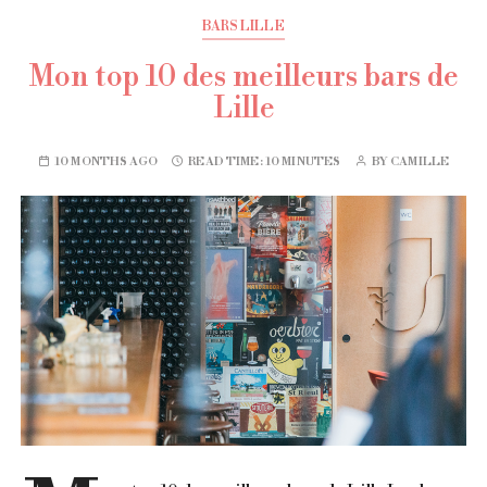
BARS LILLE
Mon top 10 des meilleurs bars de
Lille
10 MONTHS AGO
READ TIME:
10 MINUTES
BY
CAMILLE