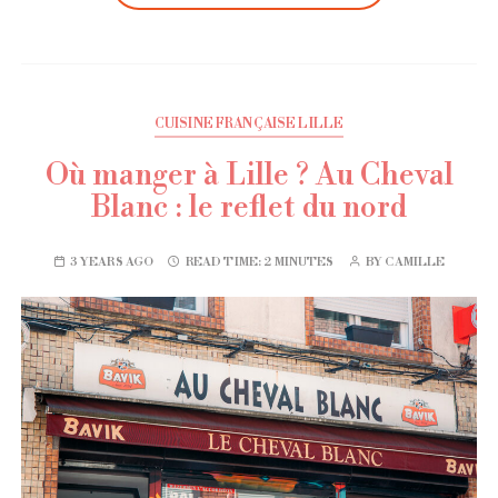
CUISINE FRANÇAISE LILLE
Où manger à Lille ? Au Cheval
Blanc : le reflet du nord
3 YEARS AGO
READ TIME:
2 MINUTES
BY
CAMILLE