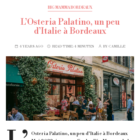
BIG MAMMA BORDEAUX
L’Osteria Palatino, un peu
d’Italie à Bordeaux
4 YEARS AGO
READ TIME:
4 MINUTES
BY
CAMILLE
Osteria Palatino, un peu d’Italie à Bordeaux