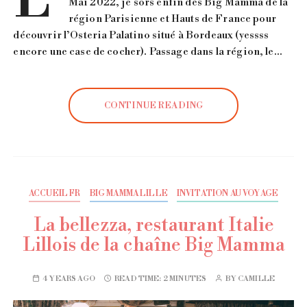
L’
Mai 2022, je sors enfin des Big Mamma de la
région Parisienne et Hauts de France pour
découvrir l’Osteria Palatino situé à Bordeaux (yessss
encore une case de cocher). Passage dans la région, le…
CONTINUE READING
ACCUEIL FR
BIG MAMMA LILLE
INVITATION AU VOYAGE
La bellezza, restaurant Italie
Lillois de la chaîne Big Mamma
4 YEARS AGO
READ TIME:
2 MINUTES
BY
CAMILLE