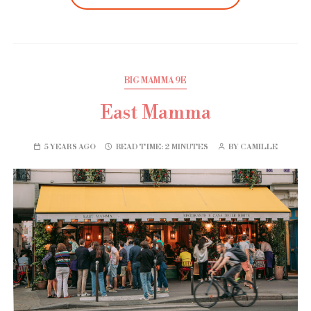
BIG MAMMA 9E
East Mamma
5 YEARS AGO
READ TIME:
2 MINUTES
BY
CAMILLE