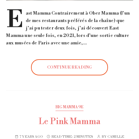
E
ast Mamma Contrairement à Ober Mamma (l’un
de mes restaurants préférés de la chaîne) que
j’ai pu tester deux fois, j’ai découvert East
Mamma une seule fois, en 2021, lors d’une sortie culture
aux musées de Paris avec une amie,…
CONTINUE READING
BIG MAMMA 9E
Le Pink Mamma
7 YEARS AGO
READ TIME:
2 MINUTES
BY
CAMILLE