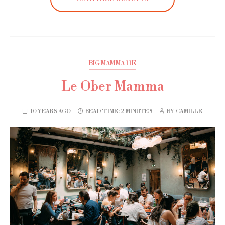
BIG MAMMA 11E
Le Ober Mamma
10 YEARS AGO
READ TIME:
2 MINUTES
BY
CAMILLE