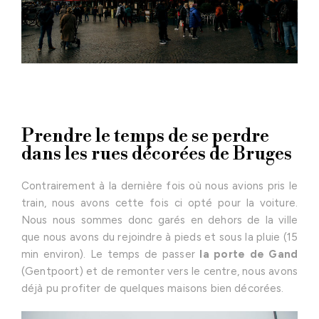
Prendre le temps de se perdre
dans les rues décorées de Bruges
Contrairement à la dernière fois où nous avions pris le
train, nous avons cette fois ci opté pour la voiture.
Nous nous sommes donc garés en dehors de la ville
que nous avons du rejoindre à pieds et sous la pluie (15
min environ). Le temps de passer
la porte de Gand
(Gentpoort) et de remonter vers le centre, nous avons
déjà pu profiter de quelques maisons bien décorées.