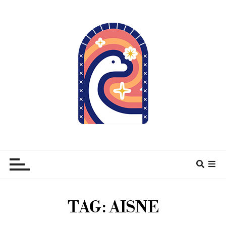
À pas de Dino
TAG:
AISNE