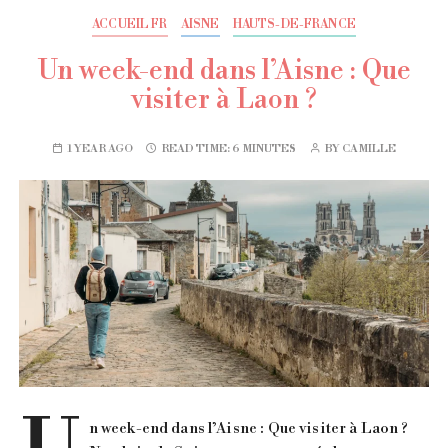
ACCUEIL FR
AISNE
HAUTS-DE-FRANCE
Un week-end dans l’Aisne : Que
visiter à Laon ?
1 YEAR AGO
READ TIME:
6 MINUTES
BY
CAMILLE
n week-end dans l’Aisne : Que visiter à Laon ?