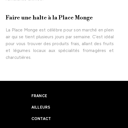
Faire une halte à la Place Monge
La
Place Monge
est célèbre pour son marché en plein
air qui se tient plusieurs jours par semaine. C’est idéal
pour vous trouver des produits frais, allant des fruits
et légumes locaux aux spécialités fromagères et
charcutières.
FRANCE
AILLEURS
CONTACT