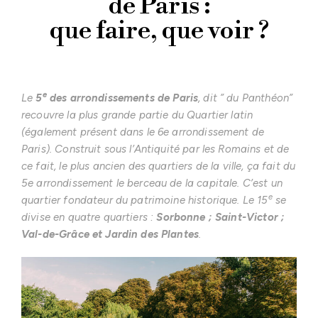
de Paris :
que faire, que voir ?
e
Le
5
des arrondissements de Paris
, dit ” du Panthéon”
recouvre la plus grande partie du Quartier latin
(également présent dans le 6e arrondissement de
Paris). Construit sous l’Antiquité par les Romains et de
ce fait, le plus ancien des quartiers de la ville, ça fait du
5e arrondissement le berceau de la capitale. C’est un
e
quartier fondateur du patrimoine historique. Le 15
se
divise en quatre quartiers :
Sorbonne ; Saint-Victor ;
Val-de-Grâce et Jardin des Plantes
.