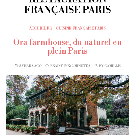
FRANÇAISE PARIS
ACCUEIL FR
CUISINE FRANÇAISE PARIS
Ora farmhouse, du naturel en
plein Paris
2 YEARS AGO
READ TIME:
2 MINUTES
BY
CAMILLE