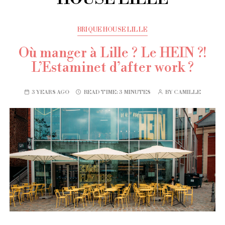
BRIQUE HOUSE LILLE
Où manger à Lille ? Le HEIN ?!
L’Estaminet d’after work ?
3 YEARS AGO
READ TIME:
3 MINUTES
BY
CAMILLE