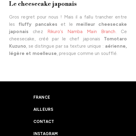
Le cheesecake japonais
Gros regret pour nous ! Mais il a fallu trancher entre
les
fluffy pancakes
et le
meilleur cheesecake
japonais
chez
Rikuro’s Namba Main Branch
. Ce
cheesecake, créé par le chef japonais
Tomotaro
Kuzuno
, se distingue par sa texture unique :
aérienne,
légère et moelleuse
, presque comme un soufflé.
FRANCE
AILLEURS
CONTACT
INSTAGRAM