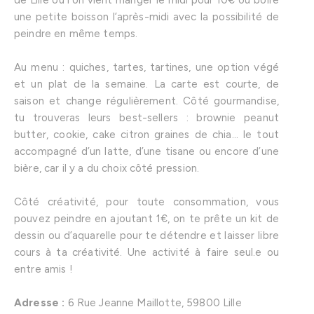
de Lille où l’on vient manger le midi pour 10€ ou boire
une petite boisson l’après-midi avec la possibilité de
peindre en même temps.
Au menu : quiches, tartes, tartines, une option végé
et un plat de la semaine. La carte est courte, de
saison et change régulièrement. Côté gourmandise,
tu trouveras leurs best-sellers : brownie peanut
butter, cookie, cake citron graines de chia… le tout
accompagné d’un latte, d’une tisane ou encore d’une
bière, car il y a du choix côté pression.
Côté créativité, pour toute consommation, vous
pouvez peindre en ajoutant 1€, on te prête un kit de
dessin ou d’aquarelle pour te détendre et laisser libre
cours à ta créativité. Une activité à faire seul.e ou
entre amis !
Adresse :
6 Rue Jeanne Maillotte, 59800 Lille