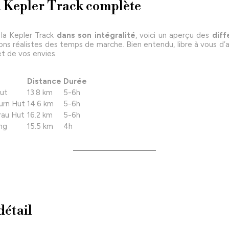
a Kepler Track complète
 la Kepler Track
dans son intégralité
, voici un aperçu des
diff
ons réalistes des temps de marche. Bien entendu, libre à vous d’
t de vos envies.
Distance
Durée
Hut
13.8 km
5-6h
urn Hut
14.6 km
5-6h
rau Hut
16.2 km
5-6h
ng
15.5 km
4h
détail