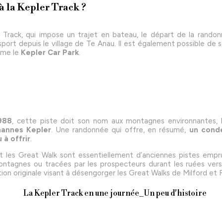
 la Kepler Track ?
 Track, qui impose un trajet en bateau, le départ de la rando
ort depuis le village de Te Anau. Il est également possible de s
mme le
Kepler Car Park
.
988
, cette piste doit son nom aux montagnes environnantes
hannes Kepler
. Une randonnée qui offre, en résumé,
un cond
 à offrir
.
 les Great Walk sont essentiellement d’anciennes pistes empru
tagnes ou tracées par les prospecteurs durant les ruées vers l
ion originale visant à désengorger les Great Walks de Milford et