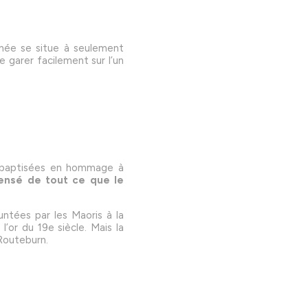
nnée se situe à seulement
e garer facilement sur l’un
, baptisées en hommage à
ensé de tout ce que le
ntées par les Maoris à la
’or du 19e siècle. Mais la
 Routeburn.