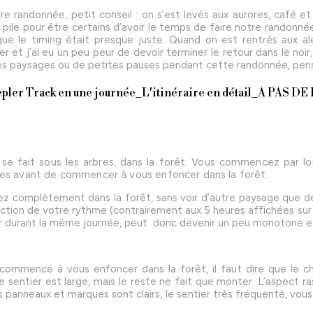
randonnée, petit conseil : on s’est levés aux aurores, café et 
pile pour être certains d’avoir le temps de faire notre randonnée
e que le timing était presque juste. Quand on est rentrés aux al
 et j’ai eu un peu peur de devoir terminer le retour dans le noir, 
es paysages ou de petites pauses pendant cette randonnée, pens
 se fait sous les arbres, dans la forêt. Vous commencez par lon
tres avant de commencer à vous enfoncer dans la forêt.
ez complètement dans la forêt, sans voir d’autre paysage que d
ction de votre rythme (contrairement aux 5 heures affichées sur le
er durant la même journée, peut donc devenir un peu monotone et
commencé à vous enfoncer dans la forêt, il faut dire que le c
e sentier est large, mais le reste ne fait que monter. L’aspect r
s panneaux et marques sont clairs, le sentier très fréquenté, vo