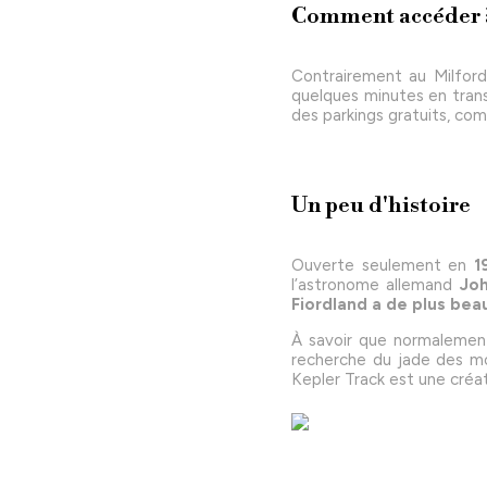
Comment accéder à
Contrairement au Milford
quelques minutes en transp
des parkings gratuits, co
Un peu d'histoire
Ouverte seulement en
1
l’astronome allemand
Jo
Fiordland a de plus beau
À savoir que normalement
recherche du jade des mon
Kepler Track est une créat