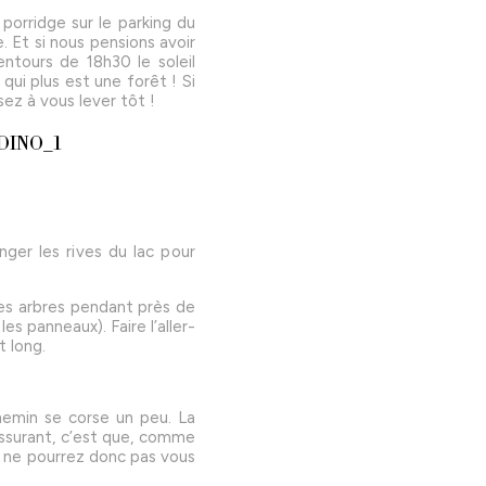
porridge sur le parking du
. Et si nous pensions avoir
entours de 18h30 le soleil
qui plus est une forêt ! Si
ez à vous lever tôt !
ger les rives du lac pour
es arbres pendant près de
s panneaux). Faire l’aller-
 long.
hemin se corse un peu. La
assurant, c’est que, comme
us ne pourrez donc pas vous