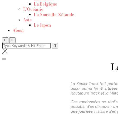
La Belgique
L’Océanie
La Nouvelle-Zélande
Asie
Le Japon
About
L
La Kepler Track fait part
aussi parmi les
6 situées
Routeburn Track et la Milfo
Ces randonnées se réalis
possible d’en découvrir
un
une journée
, histoire d’en