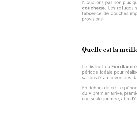
N’oublions pas non plus qu
couchage.
Les refuges s
l’absence de douches impl
provisions.
Quelle est la meill
Le district du
Fiordland 
période idéale pour réali
saisons étant inversées da
En dehors de cette périod
du
«
premier arrivé, premi
une seule journée, afin d’