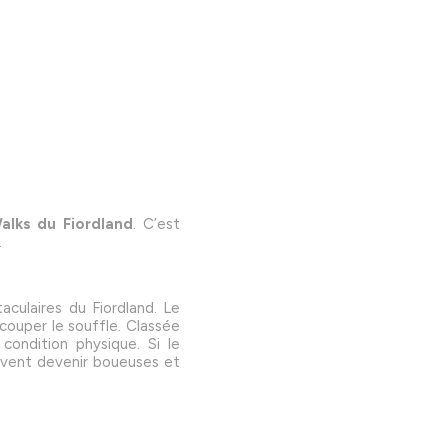
alks du Fiordland
. C’est
.
culaires du Fiordland. Le
couper le souffle. Classée
condition physique. Si le
euvent devenir boueuses et