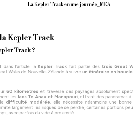
 la Kepler Track
epler Track ?
ans l’article, la
Kepler Track
fait partie des
trois Great W
 Great Walks de Nouvelle-Zélande à suivre
un itinéraire en boucle
sur
60 kilomètres
et traverse des paysages absolument specta
ment les
lacs Te Anau et Manapouri
, offrant des panoramas à 
 de
difficulté modérée
, elle nécessite néanmoins une bonne 
 limite largement les risques de se perdre, certaines portions p
ps, avec parfois du vide à proximité.