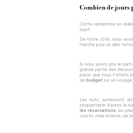
Combien de jours p
Cette randonnée se réal
sujet.
De notre côté, nous avons
marche pour un aller-ret
Si nous avons pris le par
grande partie des découve
parce que nous n’étions p
de
budget
sur un voyage
Les huts, autrement dit
cinquantaine d’euros la 
les réservations
, les pl
courte, mais intense, de la