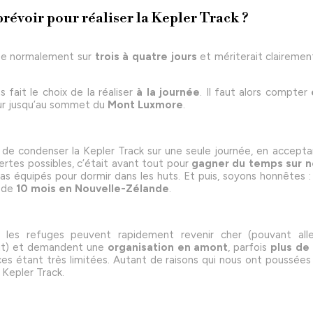
révoir pour réaliser la Kepler Track ?
ise normalement sur
trois à quatre jours
et mériterait clairement
 fait le choix de la réaliser
à la journée
. Il faut alors compter
our jusqu’au sommet du
Mont Luxmore
.
ti de condenser la Kepler Track sur une seule journée, en accept
rtes possibles, c’était avant tout pour
gagner du temps sur no
as équipés pour dormir dans les huts. Et puis, soyons honnêtes : 
 de
10 mois en Nouvelle-Zélande
.
 les refuges peuvent rapidement revenir cher (pouvant all
nuit) et demandent une
organisation en amont
, parfois
plus de 
aces étant très limitées. Autant de raisons qui nous ont poussées 
 Kepler Track.